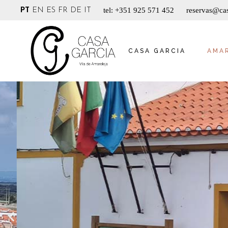
tel: +351 925 571 452
reservas@cas
PT
EN
ES
FR
DE
IT
CASA GARCIA
AMA