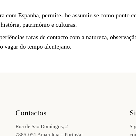
ira com Espanha, permite-lhe assumir-se como ponto ce
história, património e culturas.
eriências raras de contacto com a natureza, observaçã
do vagar do tempo alentejano.
Contactos
S
Rua de São Domingos, 2
Si
7885-051 Amareleja – Portugal
co