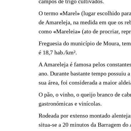
campos de trigo cultivados.
O termo
«
Marel
»
(lugar escolhido par
de Amareleja, na medida em que os reb
como
«
Mareleia
»
(ato de procriar, rep
Freguesia do
município
de
Moura
, tem
é 18,7 hab./km².
A Amareleja é famosa pelos constante
ano. Durante bastante tempo possuiu a
sua área, foi considerada a maior aldei
O pão, o
vinho
, o
queijo
branco de
c
ab
gastronómicas e vinícolas.
Rodeada por extenso montado alentejano 
situa-se a 20 minutos da Barragem do 