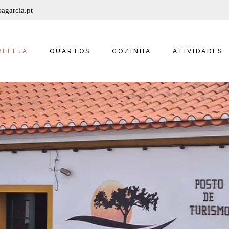
agarcia.pt
SUITE AVÓ MARIA
SUITE AVÔ JOSÉ
JERÓNIMO
RELEJA
QUARTOS
COZINHA
ATIVIDADES
SUITE TIO DOMINGOS
SUITE PADRINHO
EUGÉNIO
SUITE AVÓ MARIA
QUARTO SANTA
SUITE AVÔ JOSÉ
TERESINHA
JERÓNIMO
QUARTO JOAQUIM
SUITE TIO DOMINGOS
SUITE PADRINHO
EUGÉNIO
QUARTO SANTA
TERESINHA
QUARTO JOAQUIM