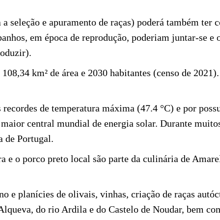
a a seleção e apuramento de raças) poderá também ter 
anhos, em época de reprodução, poderiam juntar-se e o
roduzir).
 108,34 km² de área e 2030 habitantes (
censo de 2021
)
s
recordes
de
temperatura
máxima (47.4 °C) e por possu
 maior central mundial de
energia solar
. Durante muito
a de Portugal.
ra e o
porco preto
local são parte da culinária de Amarel
e planícies de olivais, vinhas, criação de raças autóct
Alqueva, do rio Ardila e do Castelo de Noudar, bem co