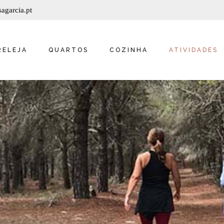
agarcia.pt
SUITE AVÓ MARIA
SUITE AVÔ JOSÉ
JERÓNIMO
RELEJA
QUARTOS
COZINHA
ATIVIDADES
SUITE TIO DOMINGOS
SUITE PADRINHO
EUGÉNIO
SUITE AVÓ MARIA
QUARTO SANTA
SUITE AVÔ JOSÉ
TERESINHA
JERÓNIMO
QUARTO JOAQUIM
SUITE TIO DOMINGOS
SUITE PADRINHO
EUGÉNIO
QUARTO SANTA
TERESINHA
QUARTO JOAQUIM