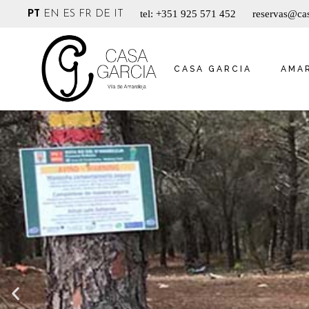
tel: +351 925 571 452
reservas@cas
PT
EN
ES
FR
DE
IT
CASA GARCIA
AMA