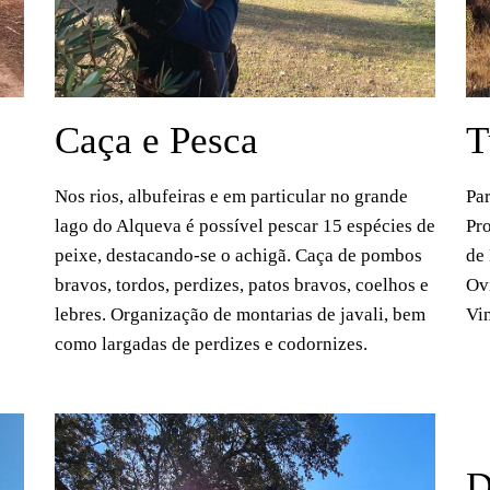
T
Caça e Pesca
Par
Nos rios, albufeiras e em particular no grande
Pr
lago do Alqueva é possível pescar 15 espécies de
de 
peixe, destacando-se o achigã. Caça de pombos
Ovi
bravos, tordos, perdizes, patos bravos, coelhos e
Vi
lebres. Organização de montarias de javali, bem
como largadas de perdizes e codornizes.
D